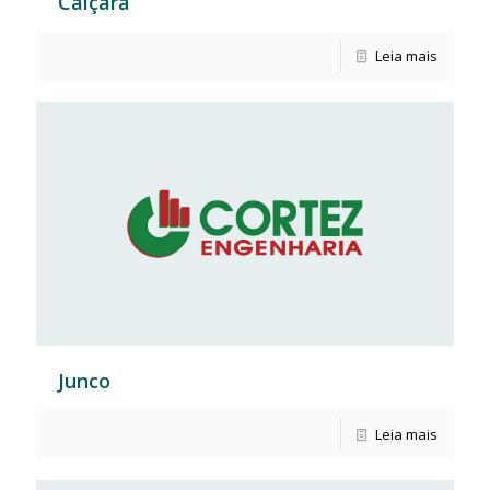
Caiçara
Leia mais
Junco
Leia mais