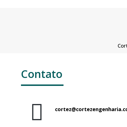
Cor
Contato
cortez@cortezengenharia.c