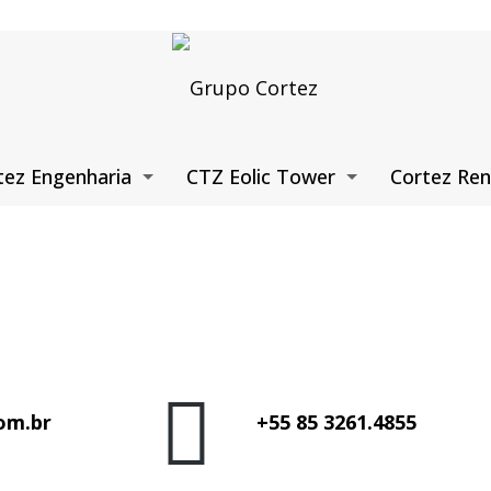
tez Engenharia
CTZ Eolic Tower
Cortez Ren
om.br
+55 85 3261.4855